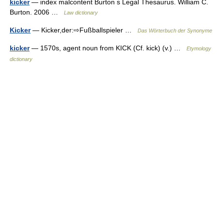
kicker
— index malcontent Burton s Legal Thesaurus. William C.
Burton. 2006 …
Law dictionary
Kicker
— Kicker,der:⇨Fußballspieler …
Das Wörterbuch der Synonyme
kicker
— 1570s, agent noun from KICK (Cf. kick) (v.) …
Etymology
dictionary