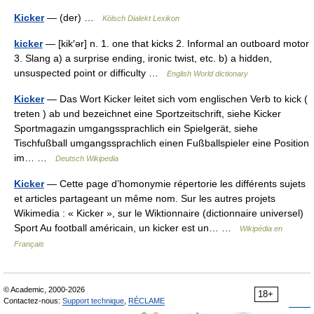
Kicker
— (der) …
Kölsch Dialekt Lexikon
kicker
— [kik′ər] n. 1. one that kicks 2. Informal an outboard motor
3. Slang a) a surprise ending, ironic twist, etc. b) a hidden,
unsuspected point or difficulty …
English World dictionary
Kicker
— Das Wort Kicker leitet sich vom englischen Verb to kick (
treten ) ab und bezeichnet eine Sportzeitschrift, siehe Kicker
Sportmagazin umgangssprachlich ein Spielgerät, siehe
Tischfußball umgangssprachlich einen Fußballspieler eine Position
im… …
Deutsch Wikipedia
Kicker
— Cette page d’homonymie répertorie les différents sujets
et articles partageant un même nom. Sur les autres projets
Wikimedia : « Kicker », sur le Wiktionnaire (dictionnaire universel)
Sport Au football américain, un kicker est un… …
Wikipédia en
Français
© Academic, 2000-2026
18+
Contactez-nous:
Support technique
,
RÉCLAME