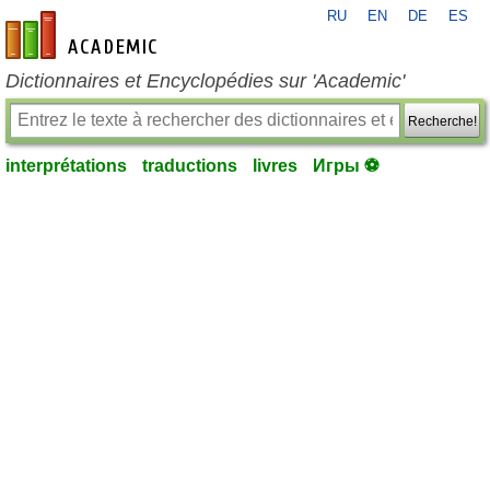
RU
EN
DE
ES
fr-academic.com
Dictionnaires et Encyclopédies sur 'Academic'
Recherche!
interprétations
traductions
livres
Игры ⚽