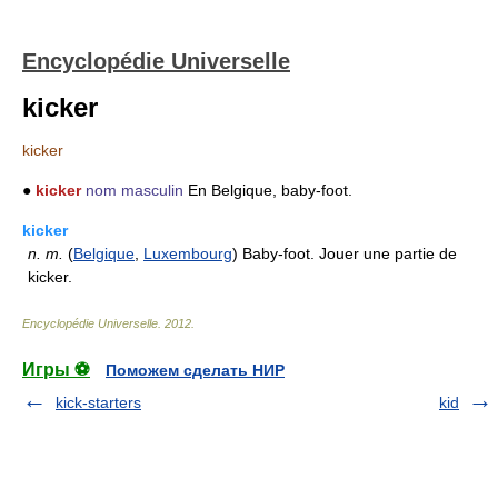
Encyclopédie Universelle
kicker
kicker
●
kicker
nom masculin
En Belgique, baby-foot.
kicker
n.
m.
(
Belgique
,
Luxembourg
) Baby-foot. Jouer une partie de
kicker.
Encyclopédie Universelle
.
2012
.
Игры ⚽
Поможем сделать НИР
kick-starters
kid